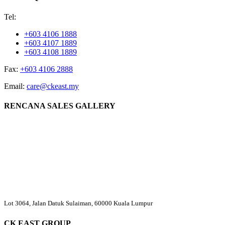
Tel:
+603 4106 1888
+603 4107 1889
+603 4108 1889
Fax:
+603 4106 2888
Email:
care@ckeast.my
RENCANA SALES GALLERY
Lot 3064, Jalan Datuk Sulaiman, 60000 Kuala Lumpur
CK EAST GROUP