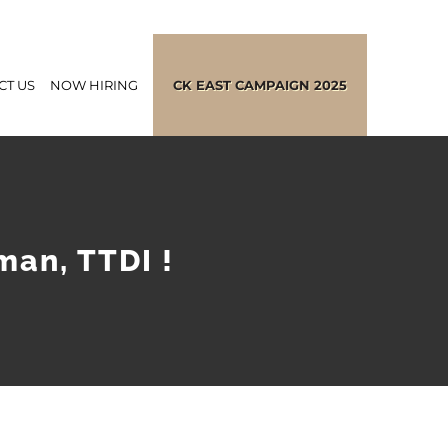
CT US
NOW HIRING
CK EAST CAMPAIGN 2025
man, TTDI !