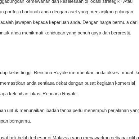
ggabungkan kemewahan dan keselesaan di lokasi strategik? Atau
 portfolio hartanah anda dengan aset yang menjanjikan pulangan
 adalah jawapan kepada keperluan anda. Dengan harga bermula dari
ntuk anda menikmati kehidupan yang penuh gaya dan berprestij.
hidup kelas tinggi, Rencana Royale memberikan anda akses mudah k
 memastikan anda sentiasa dekat dengan pusat kegiatan komersial
rapa kelebihan lokasi Rencana Royale:
an untuk menunaikan ibadah tanpa perlu menempuh perjalanan yan
upan beragama.
at beli-belah terbesar di Malaysia yang menawarkan pelbagai pilih