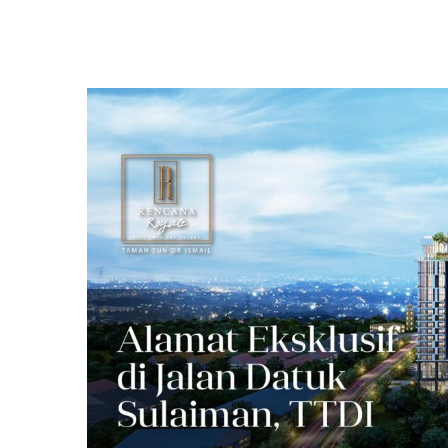
View
Larger
Image