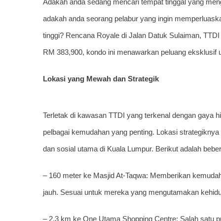
Adakah anda sedang mencari tempat tinggal yang men
adakah anda seorang pelabur yang ingin memperluaskan
tinggi? Rencana Royale di Jalan Datuk Sulaiman, TTDI
RM 383,900, kondo ini menawarkan peluang eksklusif u
Lokasi yang Mewah dan Strategik
Terletak di kawasan TTDI yang terkenal dengan gaya 
pelbagai kemudahan yang penting. Lokasi strategiknya
dan sosial utama di Kuala Lumpur. Berikut adalah bebe
– 160 meter ke Masjid At-Taqwa: Memberikan kemudah
jauh. Sesuai untuk mereka yang mengutamakan kehid
– 2.3 km ke One Utama Shopping Centre: Salah satu pus