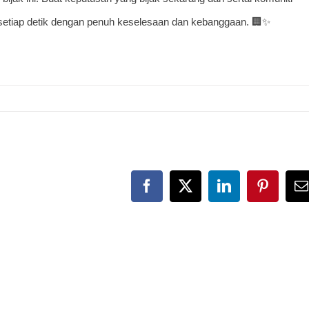
i setiap detik dengan penuh keselesaan dan kebanggaan. 🏢✨
Facebook
X
LinkedIn
Pinteres
E