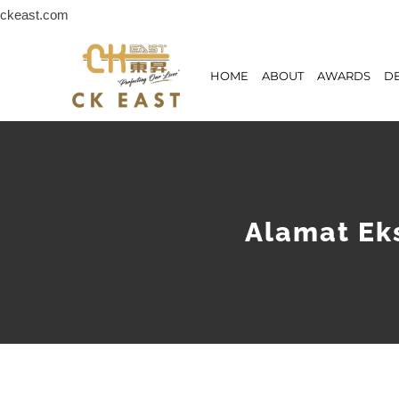
Skip
ckeast.com
to
content
HOME
ABOUT
AWARDS
D
Alamat Eks