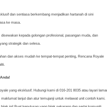
klusif dan sentiasa berkembang menjadikan hartanah di sini
masa ke masa.
k disewakan kepada golongan profesional, pasangan muda, dan
yang strategik dan selesa.
dahan dan akses mudah ke tempat-tempat penting, Rencana Royale
ti.
 Anda!
yale yang eksklusif. Hubungi kami di 016-201 8035 atau layari lama
maklumat lanjut dan atur temujanji untuk melawat unit contoh kami.
ijak ini! Buat keputusan yang bijak sekarang dan sertai komuniti