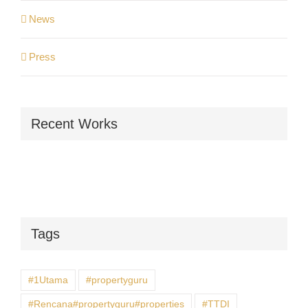
News
Press
Recent Works
Tags
#1Utama
#propertyguru
#Rencana#propertyguru#properties
#TTDI