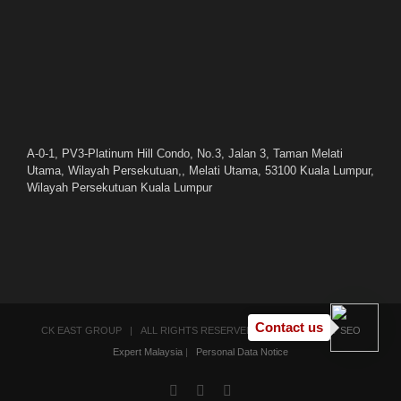
A-0-1, PV3-Platinum Hill Condo, No.3, Jalan 3, Taman Melati
Utama, Wilayah Persekutuan,, Melati Utama, 53100 Kuala Lumpur,
Wilayah Persekutuan Kuala Lumpur
Contact us
CK EAST GROUP | ALL RIGHTS RESERVED | POWERED BY
SEO
Expert Malaysia
|
Personal Data Notice
Facebook
YouTube
Email