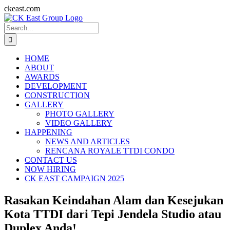
Skip
ckeast.com
to
Search
content
for:
HOME
ABOUT
AWARDS
DEVELOPMENT
CONSTRUCTION
GALLERY
PHOTO GALLERY
VIDEO GALLERY
HAPPENING
NEWS AND ARTICLES
RENCANA ROYALE TTDI CONDO
CONTACT US
NOW HIRING
CK EAST CAMPAIGN 2025
Rasakan Keindahan Alam dan Kesejukan
Kota TTDI dari Tepi Jendela Studio atau
Duplex Anda!