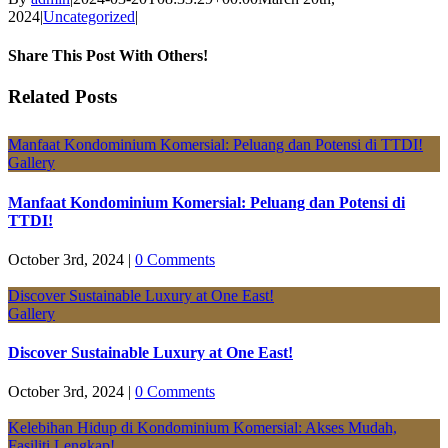
2024
|
Uncategorized
|
Share This Post With Others!
Facebook
X
LinkedIn
Pinterest
Email
Related Posts
Manfaat Kondominium Komersial: Peluang dan Potensi di TTDI!
Gallery
Manfaat Kondominium Komersial: Peluang dan Potensi di
TTDI!
October 3rd, 2024
|
0 Comments
Discover Sustainable Luxury at One East!
Gallery
Discover Sustainable Luxury at One East!
October 3rd, 2024
|
0 Comments
Kelebihan Hidup di Kondominium Komersial: Akses Mudah,
Fasiliti Lengkap!