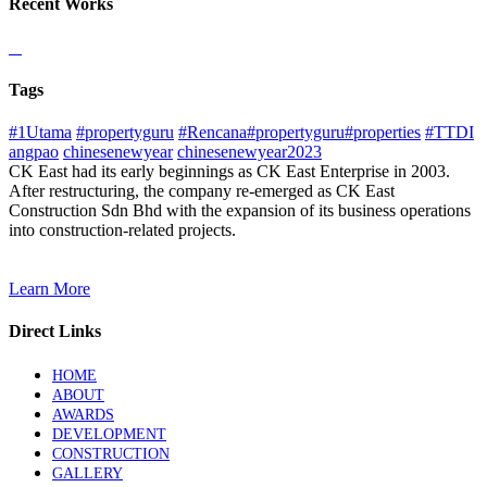
Recent Works
Tags
#1Utama
#propertyguru
#Rencana#propertyguru#properties
#TTDI
angpao
chinesenewyear
chinesenewyear2023
CK East had its early beginnings as CK East Enterprise in 2003.
After restructuring, the company re-emerged as CK East
Construction Sdn Bhd with the expansion of its business operations
into construction-related projects.
Learn More
Direct Links
HOME
ABOUT
AWARDS
DEVELOPMENT
CONSTRUCTION
GALLERY