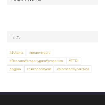
Tags
#1Utama
#propertyguru
#Rencana#propertyguru#properties
#TTDI
angpao
chinesenewyear
chinesenewyear2023