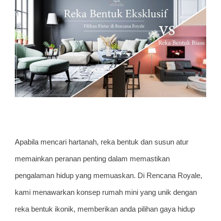
Apabila mencari hartanah, reka bentuk dan susun atur
memainkan peranan penting dalam memastikan
pengalaman hidup yang memuaskan. Di Rencana Royale,
kami menawarkan konsep rumah mini yang unik dengan
reka bentuk ikonik, memberikan anda pilihan gaya hidup