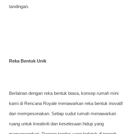
tandingan.
Reka Bentuk Unik
Berlainan dengan reka bentuk biasa, konsep rumah mini
kami di Rencana Royale menawarkan reka bentuk inovatif
dan mempesonakan. Setiap sudut rumah menawarkan
ruang untuk kreativiti dan keselesaan hidup yang
menyenangkan. Dengan tandas yang terletak di tengah,