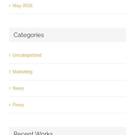
May 2016
Categories
Uncategorized
Marketing
News
Press
Recent Works