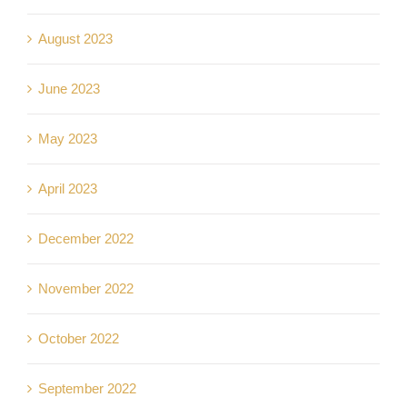
August 2023
June 2023
May 2023
April 2023
December 2022
November 2022
October 2022
September 2022