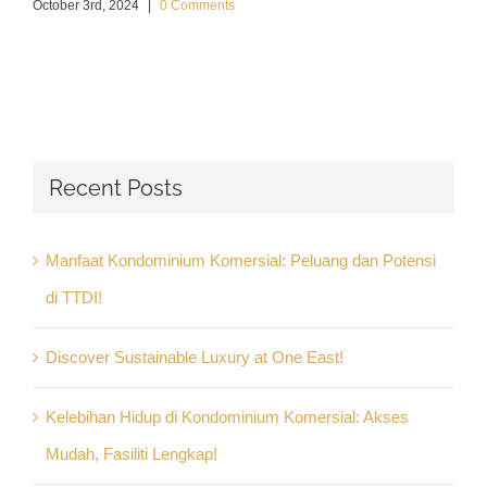
October 3rd, 2024
|
0 Comments
Recent Posts
Manfaat Kondominium Komersial: Peluang dan Potensi
di TTDI!
Discover Sustainable Luxury at One East!
Kelebihan Hidup di Kondominium Komersial: Akses
Mudah, Fasiliti Lengkap!