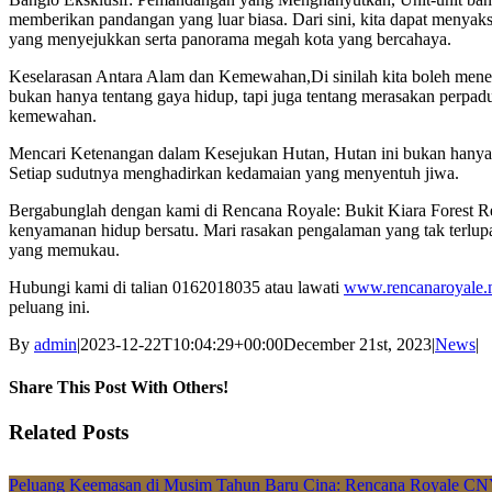
memberikan pandangan yang luar biasa. Dari sini, kita dapat menya
yang menyejukkan serta panorama megah kota yang bercahaya.
Keselarasan Antara Alam dan Kemewahan,Di sinilah kita boleh me
bukan hanya tentang gaya hidup, tapi juga tentang merasakan perpad
kemewahan.
Mencari Ketenangan dalam Kesejukan Hutan, Hutan ini bukan hanya te
Setiap sudutnya menghadirkan kedamaian yang menyentuh jiwa.
Bergabunglah dengan kami di Rencana Royale: Bukit Kiara Forest Re
kenyamanan hidup bersatu. Mari rasakan pengalaman yang tak terlup
yang memukau.
Hubungi kami di talian 0162018035 atau lawati
www.rencanaroyale
peluang ini.
By
admin
|
2023-12-22T10:04:29+00:00
December 21st, 2023
|
News
|
Share This Post With Others!
Facebook
X
LinkedIn
Pinterest
Email
Related Posts
Peluang Keemasan di Musim Tahun Baru Cina: Rencana Royale CN