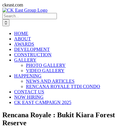
Skip
ckeast.com
to
Search
content
for:
HOME
ABOUT
AWARDS
DEVELOPMENT
CONSTRUCTION
GALLERY
PHOTO GALLERY
VIDEO GALLERY
HAPPENING
NEWS AND ARTICLES
RENCANA ROYALE TTDI CONDO
CONTACT US
NOW HIRING
CK EAST CAMPAIGN 2025
Rencana Royale : Bukit Kiara Forest
Reserve