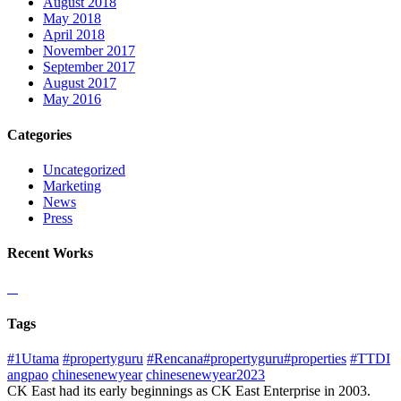
August 2018
May 2018
April 2018
November 2017
September 2017
August 2017
May 2016
Categories
Uncategorized
Marketing
News
Press
Recent Works
Tags
#1Utama
#propertyguru
#Rencana#propertyguru#properties
#TTDI
angpao
chinesenewyear
chinesenewyear2023
CK East had its early beginnings as CK East Enterprise in 2003.