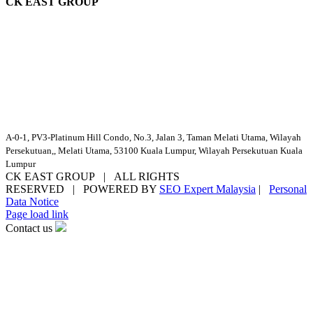
CK EAST GROUP
A-0-1, PV3-Platinum Hill Condo, No.3, Jalan 3, Taman Melati Utama, Wilayah
Persekutuan,, Melati Utama, 53100 Kuala Lumpur, Wilayah Persekutuan Kuala
Lumpur
CK EAST GROUP | ALL RIGHTS
RESERVED | POWERED BY
SEO Expert Malaysia
|
Personal
Data Notice
Facebook
YouTube
Email
Page load link
Contact us
Go
to
Top